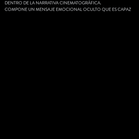
DENTRO DE LA NARRATIVA CINEMATOGRÁFICA.
COMPONE UN MENSAJE EMOCIONAL OCULTO QUE ES CAPAZ
DE INCIDIR
DE FORMA EFECTIVA SOBRE EL ESPECTADOR Y SUS
EMOCIONES.
COLABORAMOS EN LA NARRACIÓN AUDIOVISUAL A TRAVÉS
DEL SONIDO. NUESTRO TRABAJO CONSISTE EN CREAR Y
COMBINAR CADA UNO DE LOS ELEMENTOS SONOROS DE UNA
PRODUCCIÓN.
PREMIOS
FESTIVAL
DE CINE
DE
PREMIO GOYA
PREMIO GOYA
CANNES
GANADOR
GANADOR