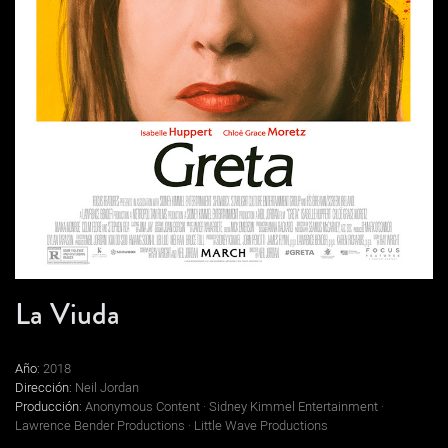
La Viuda
Año:
2018
Dirección:
Neil Jordan
Producción:
Anonymous Content · Sidney Kimmel Entertainment ·
Lawrence Bender Productions · Little Wave Productions