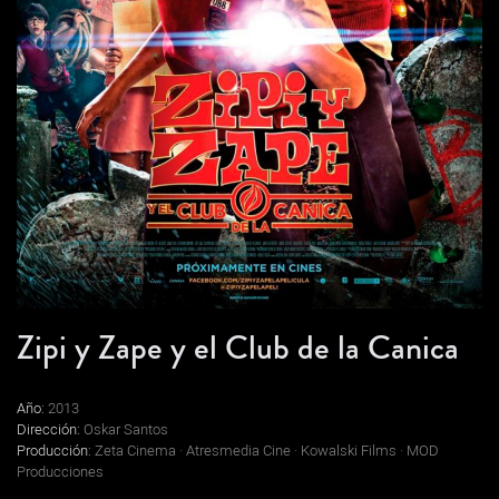
Zipi y Zape y el Club de la Canica
Año:
2013
Dirección:
Oskar Santos
Producción:
Zeta Cinema · Atresmedia Cine · Kowalski Films · MOD
Producciones