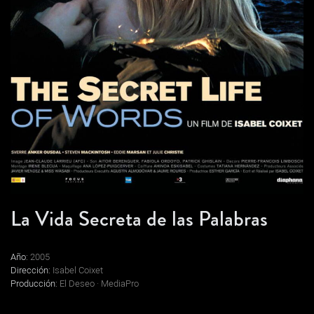
La Vida Secreta de las Palabras
Año:
2005
Dirección:
Isabel Coixet
Producción:
El Deseo · MediaPro